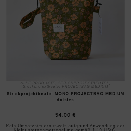
ALLE PRODUKTE
,
STRICKPROJEKTBEUTEL
,
Strickprojektbeutel PROJECTBAG MEDIUM
Strickprojektbeutel MONO PROJECTBAG MEDIUM
daisies
54,00
€
Kein Umsatzsteuerausweis aufgrund Anwendung der
Klein­unternehmer­regelung gemäß § 19 UStG.