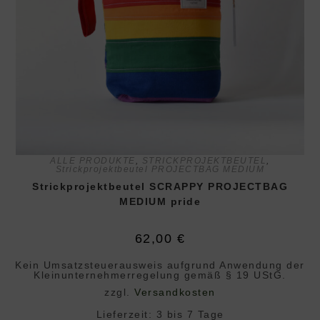
ALLE PRODUKTE
,
STRICKPROJEKTBEUTEL
,
Strickprojektbeutel PROJECTBAG MEDIUM
Strickprojektbeutel SCRAPPY PROJECTBAG
MEDIUM pride
62,00
€
Kein Umsatzsteuerausweis aufgrund Anwendung der
Klein­unternehmer­regelung gemäß § 19 UStG.
zzgl.
Versandkosten
Lieferzeit:
3 bis 7 Tage