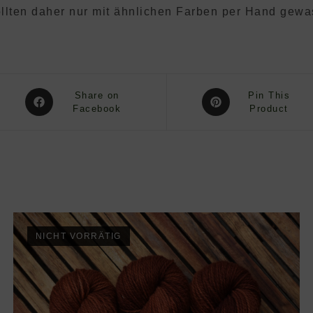
llten daher nur mit ähnlichen Farben per Hand gew
Opens
Opens
Share on
Pin This
in
Facebook
in
Product
a
a
new
new
window
window
NICHT VORRÄTIG