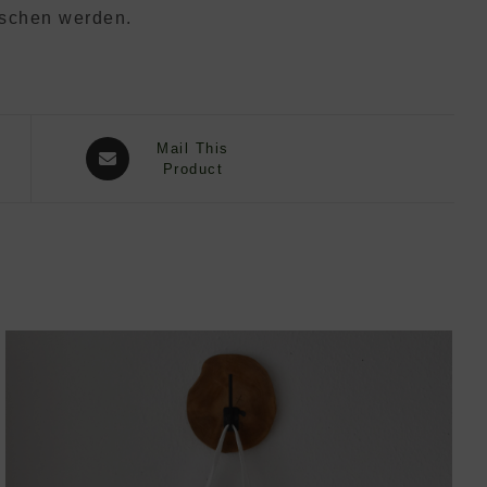
aschen werden.
Opens
Mail This
in
Product
a
new
window