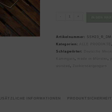
HANDSPUN
-
+
IN DEN WA
handgesponnene
Wolle
Artikelnummer:
SSH23_R_DM-
Menge
Kategorien:
ALLE PRODUKTE
Schlagwörter:
Deutsche Merin
Kammgarn
,
made in Münster
,
p
worsted
,
Zuckerstangengarn
USÄTZLICHE INFORMATIONEN
PRODUKTSICHERHEIT