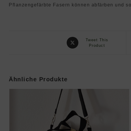
Pflanzengefärbte Fasern können abfärben und so
Opens
Tweet This
in
Product
a
new
window
Ähnliche Produkte