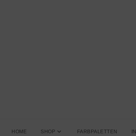
Zum
Inhalt
springen
HOME
SHOP
FARBPALETTEN
I