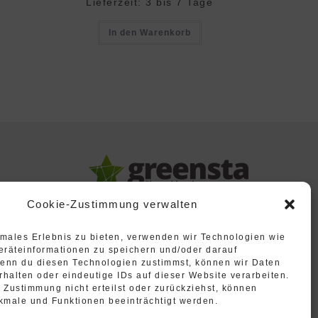
Lieferzeit:
3 bis 7 Tage
In den Warenkorb
Cookie-Zustimmung verwalten
imales Erlebnis zu bieten, verwenden wir Technologien wie
räteinformationen zu speichern und/oder darauf
Wenn du diesen Technologien zustimmst, können wir Daten
rhalten oder eindeutige IDs auf dieser Website verarbeiten.
Zustimmung nicht erteilst oder zurückziehst, können
kmale und Funktionen beeinträchtigt werden.