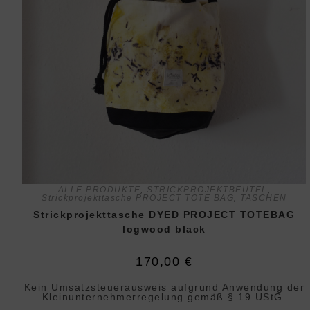
ALLE PRODUKTE
,
STRICKPROJEKTBEUTEL
,
Strickprojekttasche PROJECT TOTE BAG
,
TASCHEN
Strickprojekttasche DYED PROJECT TOTEBAG
logwood black
170,00
€
Kein Umsatzsteuerausweis aufgrund Anwendung der
Klein­unternehmer­regelung gemäß § 19 UStG.