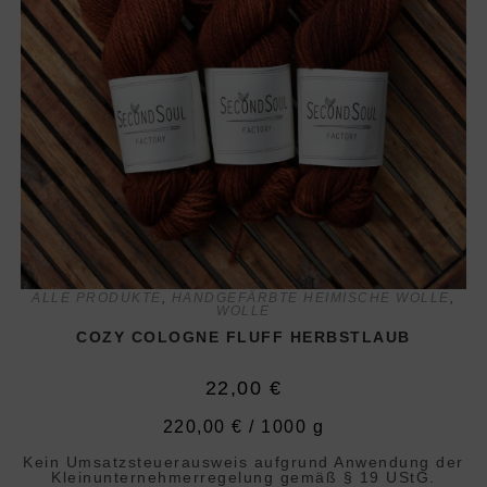
ALLE PRODUKTE
,
HANDGEFÄRBTE HEIMISCHE WOLLE
,
WOLLE
COZY COLOGNE FLUFF HERBSTLAUB
22,00
€
220,00
€
/
1000
g
Kein Umsatzsteuerausweis aufgrund Anwendung der
Klein­unternehmer­regelung gemäß § 19 UStG.