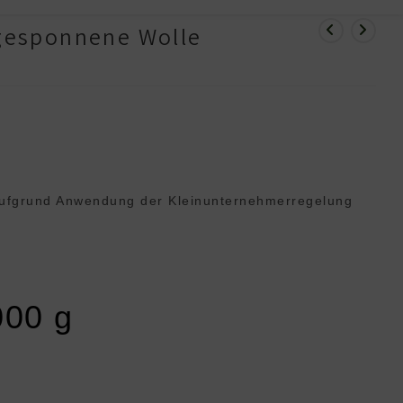
esponnene Wolle
ufgrund Anwendung der Klein­unternehmer­regelung
000
g