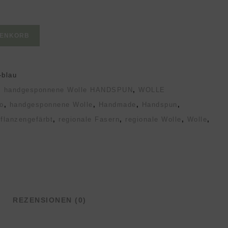
RENKORB
blau
,
handgesponnene Wolle HANDSPUN
,
WOLLE
o
,
handgesponnene Wolle
,
Handmade
,
Handspun
,
flanzengefärbt
,
regionale Fasern
,
regionale Wolle
,
Wolle
,
REZENSIONEN (0)