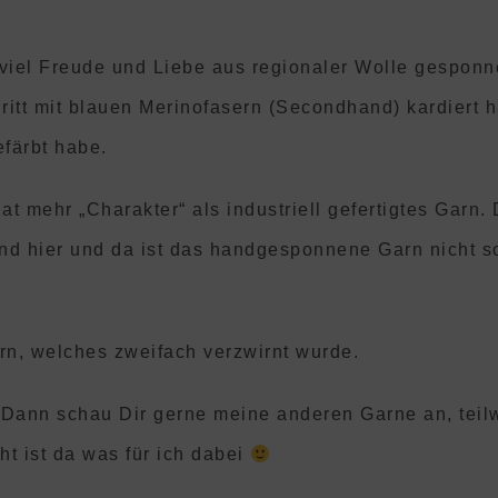
iel Freude und Liebe aus regionaler Wolle gesponne
ritt mit blauen Merinofasern (Secondhand) kardiert h
efärbt habe.
 mehr „Charakter“ als industriell gefertigtes Garn.
nd hier und da ist das handgesponnene Garn nicht s
n, welches zweifach verzwirnt wurde.
ann schau Dir gerne meine anderen Garne an, teilwe
ht ist da was für ich dabei