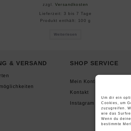
zzgl.
Versandkosten
Lieferzeit:
3 bis 7 Tage
Produkt enthält: 100
g
Weiterlesen
NG & VERSAND
SHOP SERVICE
rten
Mein Konto
möglichkeiten
Kontakt
Um dir ein opt
Instagram
Cookies, um Ge
zuzugreifen. 
wie das Surfve
Wenn du deine 
bestimmte Mer