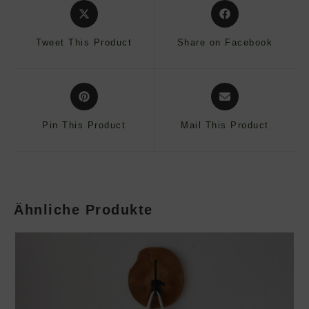
Opens
Opens
in
in
a
a
Tweet This Product
Share on Facebook
new
new
window
window
Opens
Opens
in
in
a
a
Pin This Product
Mail This Product
new
new
window
window
Ähnliche Produkte