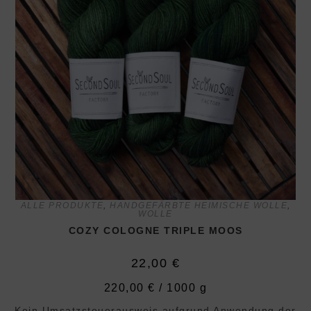
ALLE PRODUKTE
,
HANDGEFÄRBTE HEIMISCHE WOLLE
,
WOLLE
COZY COLOGNE TRIPLE MOOS
22,00
€
220,00
€
/
1000
g
Kein Umsatzsteuerausweis aufgrund Anwendung der