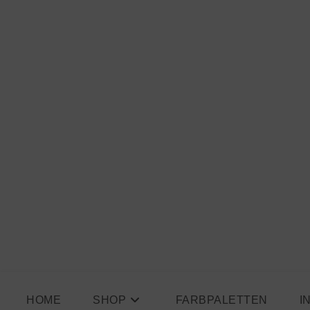
Zum
Inhalt
springen
HOME
SHOP
FARBPALETTEN
I