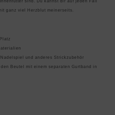
nnenfutter sind. Du kannst dir auf jeden Fall
it ganz viel Herzblut meinerseits.
Platz
terialien
 Nadelspiel und anderes Strickzubehör
den Beutel mit einem separaten Gurtband in