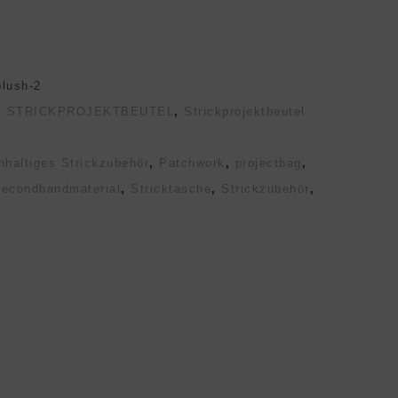
lush-2
,
STRICKPROJEKTBEUTEL
,
Strickprojektbeutel
hhaltiges Strickzubehör
,
Patchwork
,
projectbag
,
secondhandmaterial
,
Stricktasche
,
Strickzubehör
,