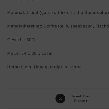
Material: Label (gots-zertifizierte Bio Baumwoll
Materialherkunft: Stoffreste, Kissenbezug, Tisch
Gewicht: 307g
Maße: 34 x 26 x 11cm
Herstellung: Handgefertigt in Lehrte
Opens
Tweet This
in
Product
a