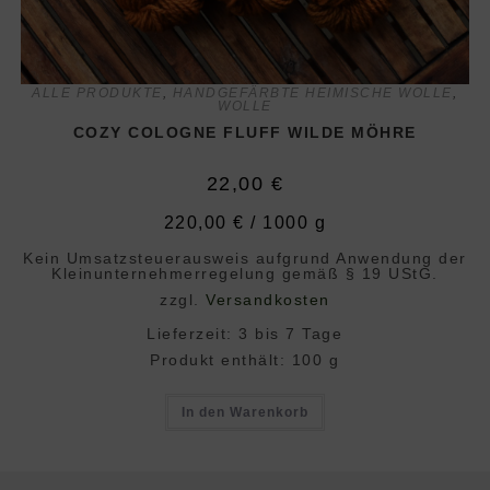
ALLE PRODUKTE
,
HANDGEFÄRBTE HEIMISCHE WOLLE
,
WOLLE
COZY COLOGNE FLUFF WILDE MÖHRE
22,00
€
220,00
€
/
1000
g
Kein Umsatzsteuerausweis aufgrund Anwendung der
Klein­unternehmer­regelung gemäß § 19 UStG.
zzgl.
Versandkosten
Lieferzeit:
3 bis 7 Tage
Produkt enthält: 100
g
In den Warenkorb