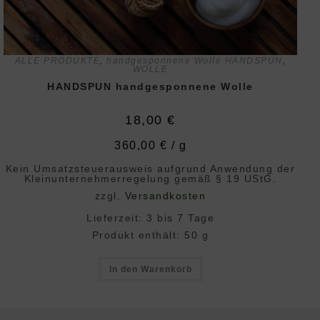
ALLE PRODUKTE
,
handgesponnene Wolle HANDSPUN
,
WOLLE
HANDSPUN handgesponnene Wolle
18,00
€
360,00
€
/
g
Kein Umsatzsteuerausweis aufgrund Anwendung der
Klein­unternehmer­regelung gemäß § 19 UStG.
zzgl.
Versandkosten
Lieferzeit:
3 bis 7 Tage
Produkt enthält: 50
g
In den Warenkorb