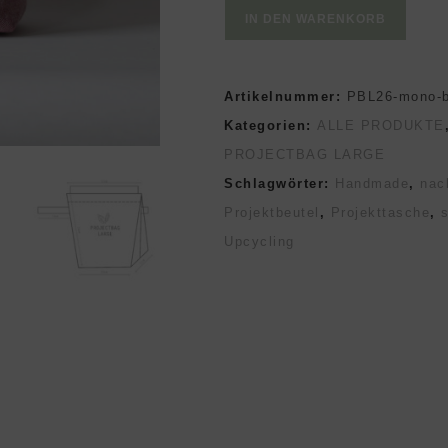
Strickprojektbeutel
IN DEN WARENKORB
MONO
PROJECTBAG
Artikelnummer:
PBL26-mono-b
LARGE
Kategorien:
ALLE PRODUKTE
wooly
PROJECTBAG LARGE
blush
Schlagwörter:
Handmade
,
nac
Menge
Projektbeutel
,
Projekttasche
,
Upcycling