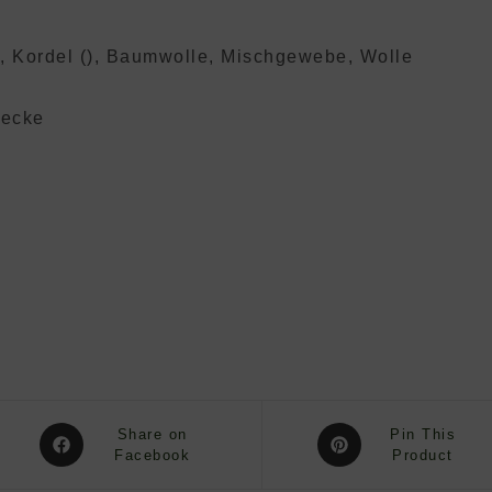
e), Kordel (), Baumwolle, Mischgewebe, Wolle
decke
Opens
Opens
Share on
Pin This
in
Facebook
in
Product
a
a