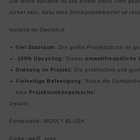
Die Mono Variante ist aus einem Stück Stoff gearb
sicher sein, dass dein Strickprojektbeutel so re
Vorteile im Überblick
Viel Stauraum:
Die große Projekttasche ist ge
100% Upcycling:
Dieser
umweltfreundliche 
Ordnung im Projekt:
Die praktischen und gr
Vielseitige Befestigung:
Nutze die Gurtbands
eine
Projektumhängetasche
!
Details
Farbpalette: WOOLY BLUSH
Farbe: weiß, rosa