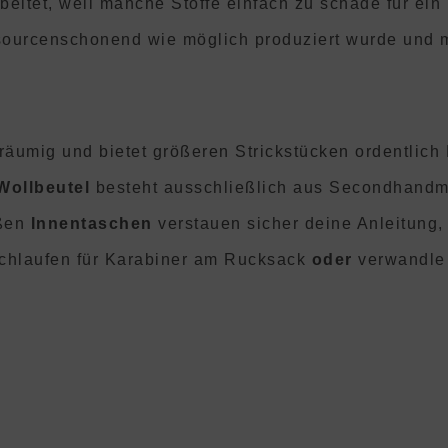
eitet, weil manche Stoffe einfach zu schade für ein I
ssourcenschonend wie möglich produziert wurde und m
räumig und bietet größeren Strickstücken ordentlich 
Wollbeutel
besteht ausschließlich aus Secondhandma
oßen
Innentaschen
verstauen sicher deine Anleitung,
chlaufen für Karabiner am Rucksack
oder
verwandle 