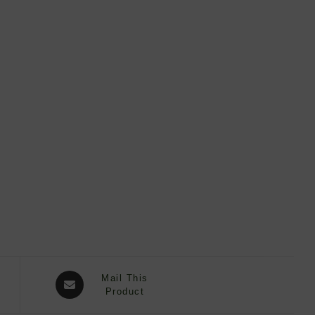
Opens
Mail This
in
Product
a