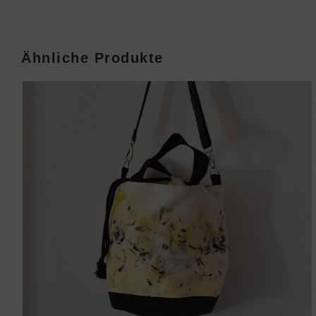
new
window
Ähnliche Produkte