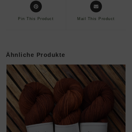
Opens
Opens
in
in
a
a
Pin This Product
Mail This Product
new
new
window
window
Ähnliche Produkte