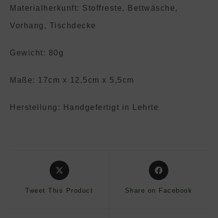
Materialherkunft: Stoffreste, Bettwäsche,
Vorhang, Tischdecke
Gewicht: 80g
Maße: 17cm x 12,5cm x 5,5cm
Herstellung: Handgefertigt in Lehrte
Opens
Opens
in
in
a
a
Tweet This Product
Share on Facebook
new
new
window
window