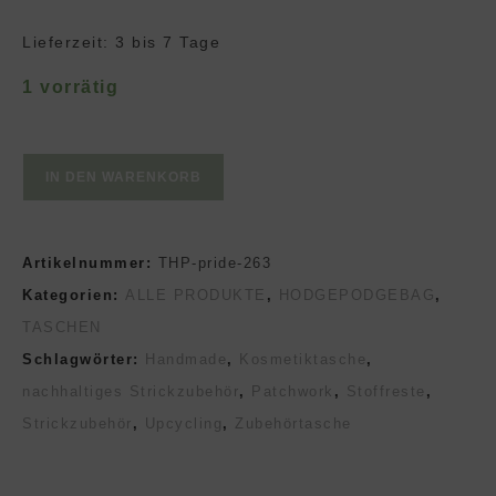
Lieferzeit:
3 bis 7 Tage
1 vorrätig
Zubehörtasche
IN DEN WARENKORB
TINY
SCRAPPY
Artikelnummer:
THP-pride-263
HODGEPODGEBAG
Kategorien:
ALLE PRODUKTE
,
HODGEPODGEBAG
,
pride
TASCHEN
Menge
Schlagwörter:
Handmade
,
Kosmetiktasche
,
nachhaltiges Strickzubehör
,
Patchwork
,
Stoffreste
,
Strickzubehör
,
Upcycling
,
Zubehörtasche