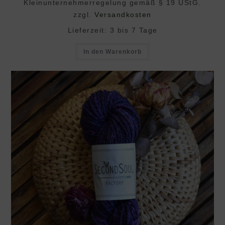
Klein­unternehmer­regelung gemäß § 19 UStG.
zzgl.
Versandkosten
Lieferzeit:
3 bis 7 Tage
In den Warenkorb