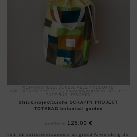
%CHARAKTERSTÜCKE%
,
ALLE PRODUKTE
,
STRICKPROJEKTBEUTEL
,
Strickprojekttasche PROJECT
TOTE BAG
,
TASCHEN
Strickprojekttasche SCRAPPY PROJECT
TOTEBAG botanical garden
Ursprünglicher
Aktueller
125,00
€
170,00
€
Preis
Preis
war:
ist:
Kein Umsatzsteuerausweis aufgrund Anwendung der
170,00 €
125,00 €.