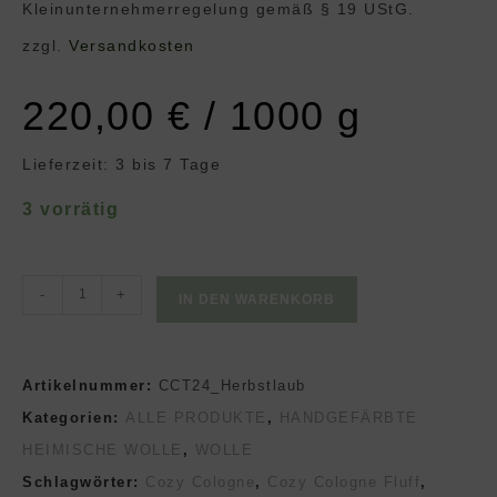
Klein­unternehmer­regelung gemäß § 19 UStG.
zzgl.
Versandkosten
220,00
€
/
1000
g
Lieferzeit:
3 bis 7 Tage
3 vorrätig
COZY
-
+
IN DEN WARENKORB
COLOGNE
TRIPLE
Artikelnummer:
CCT24_Herbstlaub
HERBSTLAUB
Kategorien:
ALLE PRODUKTE
,
HANDGEFÄRBTE
Menge
HEIMISCHE WOLLE
,
WOLLE
Schlagwörter:
Cozy Cologne
,
Cozy Cologne Fluff
,