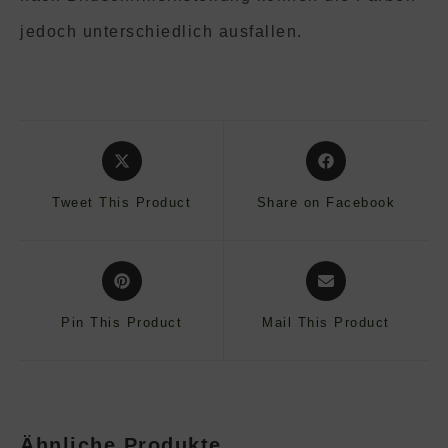
jedoch unterschiedlich ausfallen.
Opens
Opens
in
in
a
a
Tweet This Product
Share on Facebook
new
new
window
window
Opens
Opens
in
in
a
a
Pin This Product
Mail This Product
new
new
window
window
Ähnliche Produkte