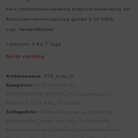
Kein Umsatzsteuerausweis aufgrund Anwendung der
Klein­unternehmer­regelung gemäß § 19 UStG.
zzgl.
Versandkosten
Lieferzeit:
3 bis 7 Tage
Nicht vorrätig
Artikelnummer:
PTB_pride_01
Kategorien:
ALLE PRODUKTE
,
STRICKPROJEKTBEUTEL
,
Strickprojekttasche
PROJECT TOTE BAG
,
TASCHEN
Schlagwörter:
Aufbewahrung wolle
,
nachhaltige
projekttasche
,
project tote bag
,
Projekttasche
,
Projekttasche zum Umhängen
,
secondhandmaterial
,