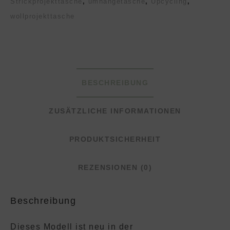
Strickprojekttasche
,
umhängetasche
,
Upcycling
,
wollprojekttasche
BESCHREIBUNG
ZUSÄTZLICHE INFORMATIONEN
PRODUKTSICHERHEIT
REZENSIONEN (0)
Beschreibung
Dieses Modell ist neu in der