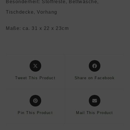
Besonderheit: Stoffreste, Bettwäsche,
Tischdecke, Vorhang
Maße: ca. 31 x 22 x 23cm
Opens
Opens
in
in
a
a
Tweet This Product
Share on Facebook
new
new
window
window
Opens
Opens
in
in
a
a
Pin This Product
Mail This Product
new
new
window
window