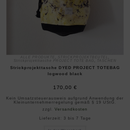
ALLE PRODUKTE
,
STRICKPROJEKTBEUTEL
,
Strickprojekttasche PROJECT TOTE BAG
,
TASCHEN
Strickprojekttasche DYED PROJECT TOTEBAG
logwood black
170,00
€
Kein Umsatzsteuerausweis aufgrund Anwendung der
Klein­unternehmer­regelung gemäß § 19 UStG.
zzgl.
Versandkosten
Lieferzeit:
3 bis 7 Tage